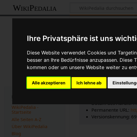
WikiPedalia
Zitierhilfe
Ihre Privatsphäre ist uns wicht
Diese Website verwendet Cookies und Targeting
besser an Ihre Bedürfnisse anzupassen. Diese
Bibliografisch
kommen oder um unsere Website weiter zu ent
Seitentitel: Gewicht
Autor(en): WikiPedal
Alle akzeptieren
Ich lehne ab
Einstellun
Herausgeber:
WikiPe
Zeitpunkt der letzte
Navigation
Datum des Abrufs: 7
WikiPedalia -
Permanente URL:
ht
Startseite
Versionskennung: 6
Alle Seiten A-Z
Über WikiPedalia
Blog