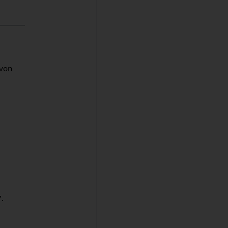
 von
.