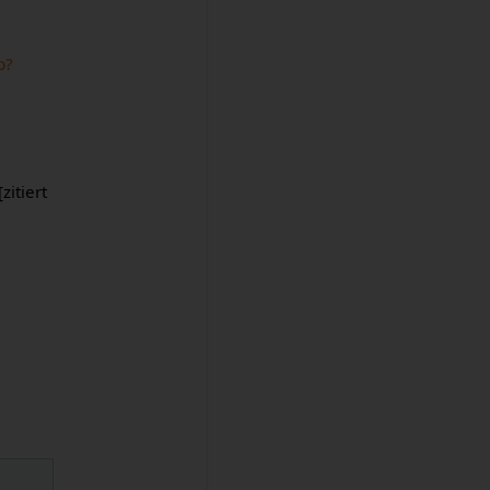
p?
zitiert