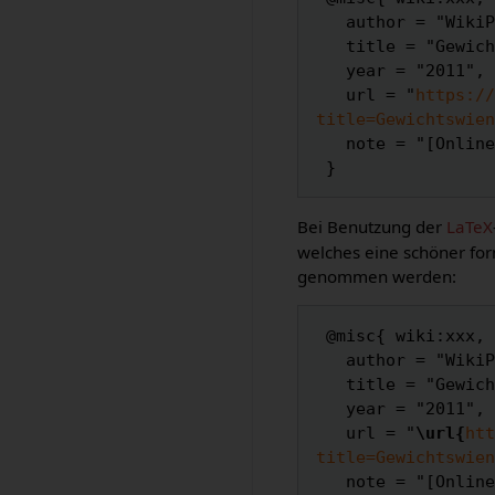
   author = "WikiPedalia",

   title = "Gewichtswiener --- WikiPedalia{,} ",

   year = "2011",

   url = "
https://
title=Gewichtswien
   note = "[Online; abgerufen am 7. August 2026]"

Bei Benutzung der
LaTeX
welches eine schöner for
genommen werden:
 @misc{ wiki:xxx,

   author = "WikiPedalia",

   title = "Gewichtswiener --- WikiPedalia{,} ",

   year = "2011",

   url = "
\url{
htt
title=Gewichtswien
   note = "[Online; abgerufen am 7. August 2026]"
