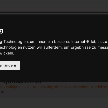
ig
 Technologien, um Ihnen ein besseres Internet-Erlebnis zu
 Technologien nutzen wir außerdem, um Ergebnisse zu mess
e Angaben für Gewichtswiener
wickeln.
swiener
ia-Bearbeiter
gen ändern
dalia
.
n Bearbeitung: 7. September 2011, 14:18 UTC
. August 2026, 06:31 UTC
tps://wikipedalia.com/index.php?title=Gewichtswiener&oldid=6
976