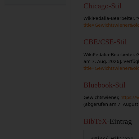
Chicago-Stil
WikiPedalia-Bearbeiter, 
title=Gewichtswiener&ol
CBE/CSE-Stil
WikiPedalia-Bearbeiter. G
am 7. Aug. 2026]. Verfüg
title=Gewichtswiener&ol
Bluebook-Stil
Gewichtswiener,
https:/
(abgerufen am 7. August
BibTeX
-Eintrag
 @misc{ wiki:xxx,
