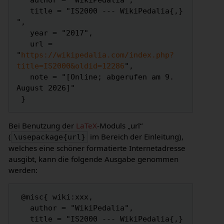
   author = "WikiPedalia",

   title = "IS2000 --- WikiPedalia{,} 
",

   year = "2017",

   url = 
"
https://wikipedalia.com/index.php?
title=IS2000&oldid=12286
",

   note = "[Online; abgerufen am 9. 
August 2026]"

Bei Benutzung der
LaTeX
-Moduls „url“
(
im Bereich der Einleitung),
\usepackage{url}
welches eine schöner formatierte Internetadresse
ausgibt, kann die folgende Ausgabe genommen
werden:
 @misc{ wiki:xxx,

   author = "WikiPedalia",

   title = "IS2000 --- WikiPedalia{,} 