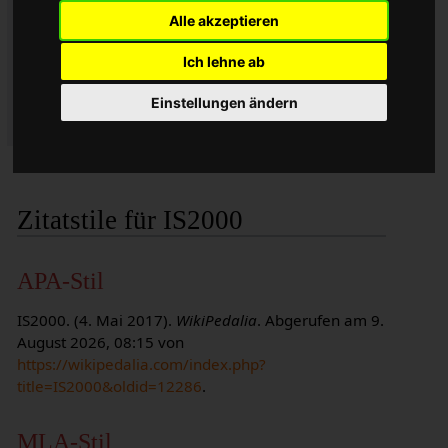
10:03 UTC
Alle akzeptieren
Datum des Abrufs: 9. August 2026, 08:15 UTC
Permanente URL:
Ich lehne ab
https://wikipedalia.com/index.php?
title=IS2000&oldid=12286
Einstellungen ändern
Versionskennung: 12286
Zitatstile für IS2000
APA-Stil
IS2000. (4. Mai 2017).
WikiPedalia
. Abgerufen am 9.
August 2026, 08:15 von
https://wikipedalia.com/index.php?
title=IS2000&oldid=12286
.
MLA-Stil