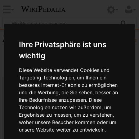
WikiPedalia
Zitierhilfe
Hilfe
Ihre Privatsphäre ist uns
wichtig
Diese Website verwendet Cookies und
Targeting Technologien, um Ihnen ein
besseres Internet-Erlebnis zu ermöglichen
Bibliografische Angaben für
und die Werbung, die Sie sehen, besser an
Ihre Bedürfnisse anzupassen. Diese
IS2000
Technologien nutzen wir außerdem, um
Seitentitel: IS2000
Ergebnisse zu messen, um zu verstehen,
Autor(en): WikiPedalia-Bearbeiter
woher unsere Besucher kommen oder um
Herausgeber:
WikiPedalia
.
unsere Website weiter zu entwickeln.
Zeitpunkt der letzten Bearbeitung: 4. Mai 2017,