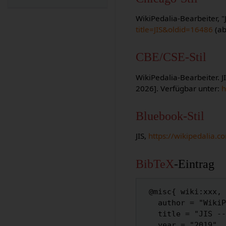
WikiPedalia-Bearbeiter, "
title=JIS&oldid=16486
(ab
CBE/CSE-Stil
WikiPedalia-Bearbeiter. JI
2026]. Verfügbar unter:
h
Bluebook-Stil
JIS,
https://wikipedalia.c
BibTeX
-Eintrag
 @misc{ wiki:xxx,

   author = "WikiPedalia",

   title = "JIS --- WikiPedalia{,} ",

   year = "2019",
