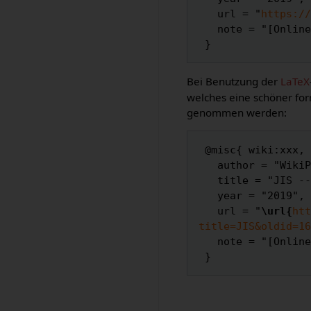
   url = "
https://
   note = "[Online; abgerufen am 7. August 2026]"

Bei Benutzung der
LaTeX
welches eine schöner for
genommen werden:
 @misc{ wiki:xxx,

   author = "WikiPedalia",

   title = "JIS --- WikiPedalia{,} ",

   year = "2019",

   url = "
\url{
htt
title=JIS&oldid=16
   note = "[Online; abgerufen am 7. August 2026]"
