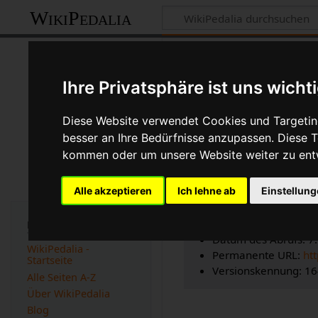
WikiPedalia
Zitierhilfe
Ihre Privatsphäre ist uns wicht
Diese Website verwendet Cookies und Targeting
besser an Ihre Bedürfnisse anzupassen. Diese
Bibliografische
kommen oder um unsere Website weiter zu ent
Seitentitel: JIS
Alle akzeptieren
Ich lehne ab
Einstellun
Autor(en): WikiPedal
Herausgeber:
WikiPe
Zeitpunkt der letzte
Navigation
Datum des Abrufs: 7
WikiPedalia -
Permanente URL:
ht
Startseite
Versionskennung: 1
Alle Seiten A-Z
Über WikiPedalia
Blog