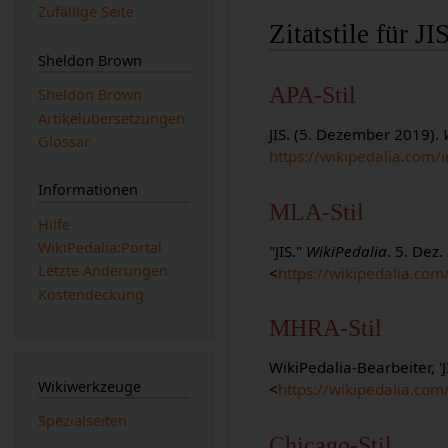
Zufällige Seite
Zitatstile für JI
Sheldon Brown
APA-Stil
Sheldon Brown
Artikelübersetzungen
JIS. (5. Dezember 2019).
Glossar
https://wikipedalia.com/
Informationen
MLA-Stil
Hilfe
WikiPedalia:Portal
"JIS."
WikiPedalia
. 5. Dez
Letzte Änderungen
<
https://wikipedalia.com
Kostendeckung
MHRA-Stil
WikiPedalia-Bearbeiter, 'J
Wikiwerkzeuge
<
https://wikipedalia.com
Spezialseiten
Chicago-Stil