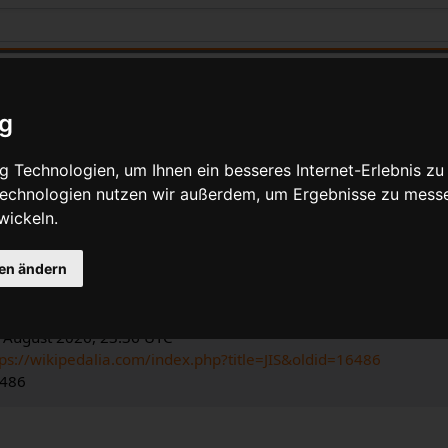
ig
 Technologien, um Ihnen ein besseres Internet-Erlebnis zu
 Technologien nutzen wir außerdem, um Ergebnisse zu mess
 Angaben für JIS
wickeln.
gen ändern
ia-Bearbeiter
dalia
.
n Bearbeitung: 5. Dezember 2019, 09:00 UTC
. August 2026, 23:36 UTC
tps://wikipedalia.com/index.php?title=JIS&oldid=16486
6486