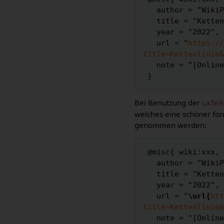
   author = "WikiPedalia",

   title = "Kettenlinie --- WikiPedalia{,} ",

   year = "2022",

   url = "
https://
title=Kettenlinie&
   note = "[Online; abgerufen am 7. August 2026]"

Bei Benutzung der
LaTeX
welches eine schöner for
genommen werden:
 @misc{ wiki:xxx,

   author = "WikiPedalia",

   title = "Kettenlinie --- WikiPedalia{,} ",

   year = "2022",

   url = "
\url{
htt
title=Kettenlinie&
   note = "[Online; abgerufen am 7. August 2026]"
