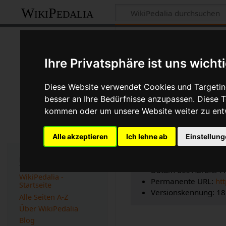
WikiPedalia
Zitierhilfe
Ihre Privatsphäre ist uns wicht
Diese Website verwendet Cookies und Targeting
besser an Ihre Bedürfnisse anzupassen. Diese
Bibliografische
kommen oder um unsere Website weiter zu ent
Seitentitel: Kettenlini
Autor(en): WikiPedal
Alle akzeptieren
Ich lehne ab
Einstellun
Herausgeber:
WikiPe
Zeitpunkt der letzte
Navigation
Datum des Abrufs: 7
WikiPedalia -
Permanente URL:
ht
Startseite
Versionskennung: 1
Alle Seiten A-Z
Über WikiPedalia
Blog