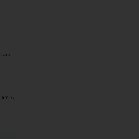
rt am
 am 7.