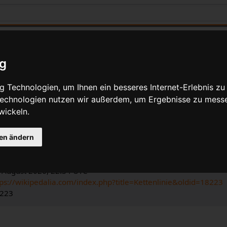
ig
 Technologien, um Ihnen ein besseres Internet-Erlebnis zu
 Technologien nutzen wir außerdem, um Ergebnisse zu mess
 Angaben für Kettenlinie
wickeln.
e
ia-Bearbeiter
gen ändern
dalia
.
n Bearbeitung: 4. Februar 2022, 15:58 UTC
. August 2026, 22:34 UTC
tps://wikipedalia.com/index.php?title=Kettenlinie&oldid=18223
8223