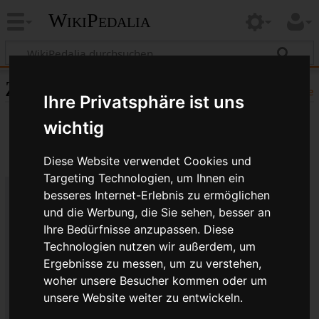
WikiPedalia
Zitierhilfe
Hilfe
Ihre Privatsphäre ist uns
wichtig
Diese Website verwendet Cookies und
Targeting Technologien, um Ihnen ein
besseres Internet-Erlebnis zu ermöglichen
Bibliografische Angaben für
und die Werbung, die Sie sehen, besser an
Ihre Bedürfnisse anzupassen. Diese
Modolo ®
Technologien nutzen wir außerdem, um
Seitentitel: Modolo ®
Ergebnisse zu messen, um zu verstehen,
Autor(en): WikiPedalia-Bearbeiter
woher unsere Besucher kommen oder um
Herausgeber:
WikiPedalia
.
unsere Website weiter zu entwickeln.
Zeitpunkt der letzten Bearbeitung: 19. Juli 2017,