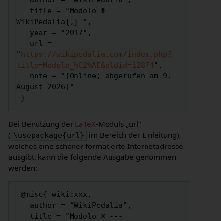
   author = "WikiPedalia",

   title = "Modolo ® --- 
WikiPedalia{,} ",

   year = "2017",

   url = 
"
https://wikipedalia.com/index.php?
title=Modolo_%C2%AE&oldid=12874
",

   note = "[Online; abgerufen am 9. 
August 2026]"

Bei Benutzung der
LaTeX
-Moduls „url“
(
im Bereich der Einleitung),
\usepackage{url}
welches eine schöner formatierte Internetadresse
ausgibt, kann die folgende Ausgabe genommen
werden:
 @misc{ wiki:xxx,

   author = "WikiPedalia",

   title = "Modolo ® --- 