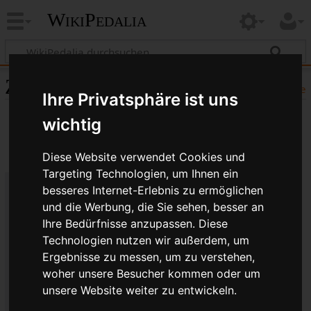
WikiPedalia
Zitierhilfe
Hilfe
Ihre Privatsphäre ist uns
wichtig
Diese Website verwendet Cookies und
Targeting Technologien, um Ihnen ein
besseres Internet-Erlebnis zu ermöglichen
Bibliografische Angaben für
und die Werbung, die Sie sehen, besser an
Ihre Bedürfnisse anzupassen. Diese
Restauration
Technologien nutzen wir außerdem, um
Seitentitel: Restauration
Ergebnisse zu messen, um zu verstehen,
Autor(en): WikiPedalia-Bearbeiter
woher unsere Besucher kommen oder um
Herausgeber:
WikiPedalia
.
unsere Website weiter zu entwickeln.
Zeitpunkt der letzten Bearbeitung: 17. Juni 2018,