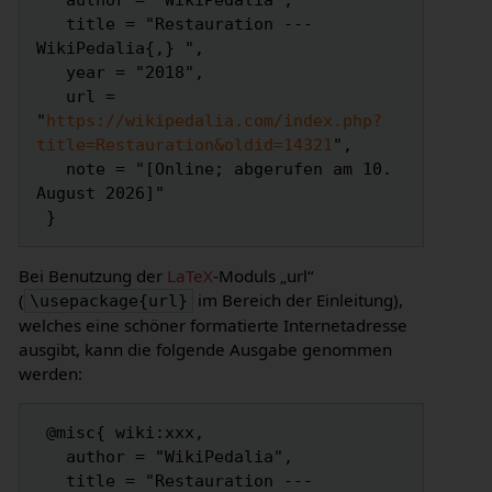
   author = "WikiPedalia",

   title = "Restauration --- 
WikiPedalia{,} ",

   year = "2018",

   url = 
"
https://wikipedalia.com/index.php?
title=Restauration&oldid=14321
",

   note = "[Online; abgerufen am 10. 
August 2026]"

Bei Benutzung der
LaTeX
-Moduls „url“
(
im Bereich der Einleitung),
\usepackage{url}
welches eine schöner formatierte Internetadresse
ausgibt, kann die folgende Ausgabe genommen
werden:
 @misc{ wiki:xxx,

   author = "WikiPedalia",

   title = "Restauration --- 