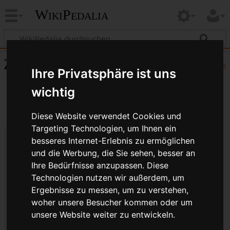
WikiPedalia
Zitierhilfe
Hilfe
Ihre Privatsphäre ist uns
wichtig
Diese Website verwendet Cookies und
Targeting Technologien, um Ihnen ein
besseres Internet-Erlebnis zu ermöglichen
Bibliografische Angaben für
und die Werbung, die Sie sehen, besser an
Ihre Bedürfnisse anzupassen. Diese
Retrofriction
Technologien nutzen wir außerdem, um
Seitentitel: Retrofriction
Ergebnisse zu messen, um zu verstehen,
Autor(en): WikiPedalia-Bearbeiter
woher unsere Besucher kommen oder um
Herausgeber:
WikiPedalia
.
unsere Website weiter zu entwickeln.
Zeitpunkt der letzten Bearbeitung: 19. Juli 2017,