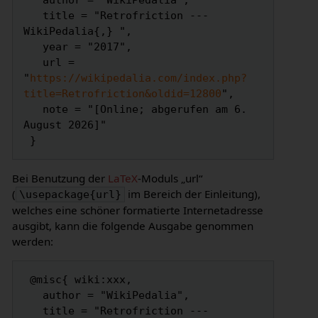
   author = "WikiPedalia",

   title = "Retrofriction --- 
WikiPedalia{,} ",

   year = "2017",

   url = 
"
https://wikipedalia.com/index.php?
title=Retrofriction&oldid=12800
",

   note = "[Online; abgerufen am 6. 
August 2026]"

Bei Benutzung der
LaTeX
-Moduls „url“
(
im Bereich der Einleitung),
\usepackage{url}
welches eine schöner formatierte Internetadresse
ausgibt, kann die folgende Ausgabe genommen
werden:
 @misc{ wiki:xxx,

   author = "WikiPedalia",

   title = "Retrofriction --- 