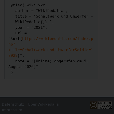
 @misc{ wiki:xxx,

   author = "WikiPedalia",

   title = "Schaltwerk und Umwerfer -
-- WikiPedalia{,} ",

   year = "2021",

   url = 
"
\url{
https://wikipedalia.com/index.p
hp?
title=Schaltwerk_und_Umwerfer&oldid=1
7928
}
",

   note = "[Online; abgerufen am 9. 
August 2026]"

Datenschutz
Über WikiPedalia
Impressum