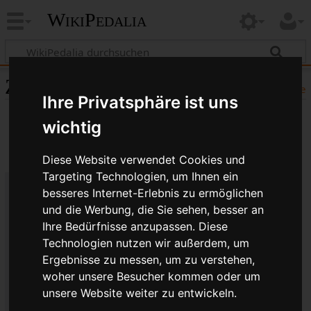
WikiPedalia
Zitierhilfe
Hilfe
Ihre Privatsphäre ist uns
wichtig
Diese Website verwendet Cookies und
Targeting Technologien, um Ihnen ein
besseres Internet-Erlebnis zu ermöglichen
Bibliografische Angaben für
und die Werbung, die Sie sehen, besser an
Schaltwerk und Umwerfer
Ihre Bedürfnisse anzupassen. Diese
Technologien nutzen wir außerdem, um
Seitentitel: Schaltwerk und Umwerfer
Ergebnisse zu messen, um zu verstehen,
Autor(en): WikiPedalia-Bearbeiter
woher unsere Besucher kommen oder um
Herausgeber:
WikiPedalia
.
unsere Website weiter zu entwickeln.
Zeitpunkt der letzten Bearbeitung: 2. August