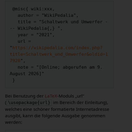
 @misc{ wiki:xxx,

   author = "WikiPedalia",

   title = "Schaltwerk und Umwerfer -
-- WikiPedalia{,} ",

   year = "2021",

   url = 
"
https://wikipedalia.com/index.php?
title=Schaltwerk_und_Umwerfer&oldid=1
7928
",

   note = "[Online; abgerufen am 9. 
August 2026]"

Bei Benutzung der
LaTeX
-Moduls „url“
(
im Bereich der Einleitung),
\usepackage{url}
welches eine schöner formatierte Internetadresse
ausgibt, kann die folgende Ausgabe genommen
werden: