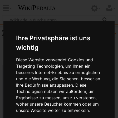
WikiPedalia
Zitierhilfe
Hilfe
Ihre Privatsphäre ist uns
wichtig
Diese Website verwendet Cookies und
Targeting Technologien, um Ihnen ein
besseres Internet-Erlebnis zu ermöglichen
Bibliografische Angaben für
und die Werbung, die Sie sehen, besser an
Ihre Bedürfnisse anzupassen. Diese
Selecta ®
Technologien nutzen wir außerdem, um
Seitentitel: Selecta ®
Ergebnisse zu messen, um zu verstehen,
Autor(en): WikiPedalia-Bearbeiter
woher unsere Besucher kommen oder um
Herausgeber:
WikiPedalia
.
unsere Website weiter zu entwickeln.
Zeitpunkt der letzten Bearbeitung: 19. Juli 2017,