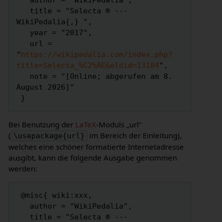
   author = "WikiPedalia",

   title = "Selecta ® --- 
WikiPedalia{,} ",

   year = "2017",

   url = 
"
https://wikipedalia.com/index.php?
title=Selecta_%C2%AE&oldid=13184
",

   note = "[Online; abgerufen am 8. 
August 2026]"

Bei Benutzung der
LaTeX
-Moduls „url“
(
im Bereich der Einleitung),
\usepackage{url}
welches eine schöner formatierte Internetadresse
ausgibt, kann die folgende Ausgabe genommen
werden:
 @misc{ wiki:xxx,

   author = "WikiPedalia",

   title = "Selecta ® --- 