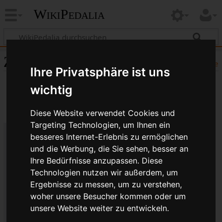
WikiPedalia
Zitierhilfe
Hilfe
Ihre Privatsphäre ist uns
wichtig
Diese Website verwendet Cookies und
Targeting Technologien, um Ihnen ein
besseres Internet-Erlebnis zu ermöglichen
Bibliografische Angaben für
und die Werbung, die Sie sehen, besser an
Sicherheitsfahrrad
Ihre Bedürfnisse anzupassen. Diese
Technologien nutzen wir außerdem, um
Seitentitel: Sicherheitsfahrrad
Ergebnisse zu messen, um zu verstehen,
Autor(en): WikiPedalia-Bearbeiter
woher unsere Besucher kommen oder um
Herausgeber:
WikiPedalia
.
unsere Website weiter zu entwickeln.
Zeitpunkt der letzten Bearbeitung: 26. Juni 2009,