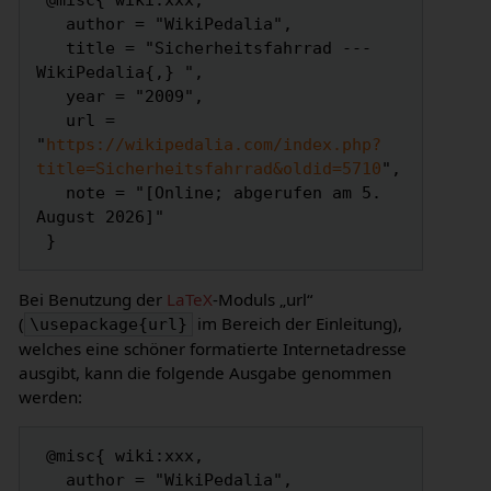
 @misc{ wiki:xxx,

   author = "WikiPedalia",

   title = "Sicherheitsfahrrad --- 
WikiPedalia{,} ",

   year = "2009",

   url = 
"
https://wikipedalia.com/index.php?
title=Sicherheitsfahrrad&oldid=5710
",

   note = "[Online; abgerufen am 5. 
August 2026]"

Bei Benutzung der
LaTeX
-Moduls „url“
(
im Bereich der Einleitung),
\usepackage{url}
welches eine schöner formatierte Internetadresse
ausgibt, kann die folgende Ausgabe genommen
werden:
 @misc{ wiki:xxx,

   author = "WikiPedalia",
