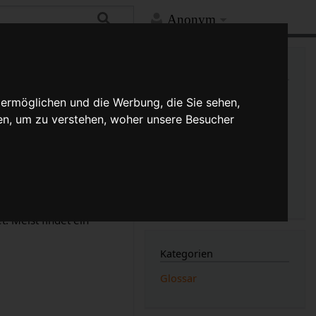
Anonym
Mehr
Links auf diese Seite
Versionsgeschichte
 ermöglichen und die Werbung, die Sie sehen,
Änderungen an verlinkten
en, um zu verstehen, woher unsere Besucher
Seiten
Druckversion
 angelegt: Der Vorgang
m Ende eines
Rennens
Permanenter Link
Seiten­­informationen
 (Unterschied)
Seitenlogbücher
. Meist findet ein
Kategorien
Glossar