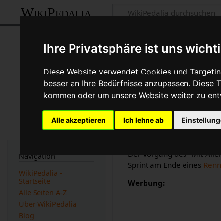
WikiPedalia
Sprint
Ihre Privatsphäre ist uns wicht
Seite
Diskussion
Diese Website verwendet Cookies und Targeting
besser an Ihre Bedürfnisse anzupassen. Diese
kommen oder um unsere Website weiter zu ent
Version vom 23. Augus
des "Mit-Aller-Kraft-So-S
statt. {{GlossarSB}}...)
Alle akzeptieren
Ich lehne ab
Einstellun
(Unterschied) ← Nächst
Der Vorgang des "Mit-Alle
Navigation
Sprint am Ende eines
Renn
WikiPedalia -
Startseite
Werbung:
Alle Seiten A-Z
Über WikiPedalia
Blog