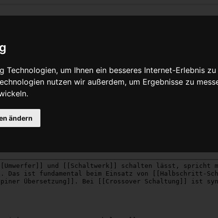
eite Synchrones Schalten
ig
Quelltext anzeigen
 Technologien, um Ihnen ein besseres Internet-Erlebnis zu
 Technologien nutzen wir außerdem, um Ergebnisse zu mess
wickeln.
Grund nicht berechtigt, diese Seite zu bearbeiten:
gen ändern
zer beschränkt, die der Gruppe „
Benutzer
“ angehören.
eser Seite betrachten und kopieren.