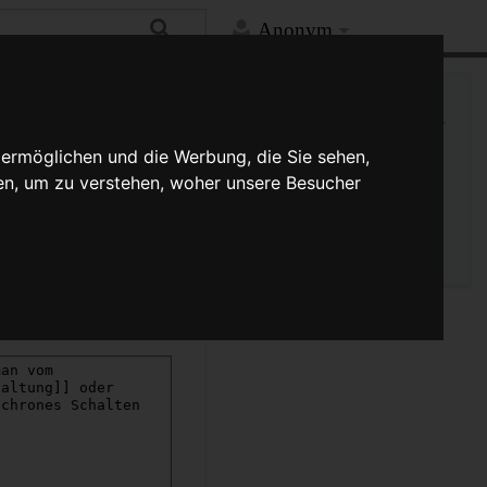
Anonym
Mehr
Links auf diese Seite
Versionsgeschichte
 ermöglichen und die Werbung, die Sie sehen,
Änderungen an verlinkten
en, um zu verstehen, woher unsere Besucher
Seiten
Seiten­­informationen
Seitenlogbücher