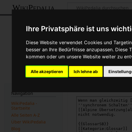
WikiPedalia
Quelltext der S
Ihre Privatsphäre ist uns wicht
Seite
Diskussion
Diese Website verwendet Cookies und Targeting
besser an Ihre Bedürfnisse anzupassen. Diese
←
Synchrones Schalten
kommen oder um unsere Website weiter zu ent
Du bist aus dem folgenden 
Alle akzeptieren
Ich lehne ab
Einstellun
Diese Aktion ist auf Benut
Du kannst den Quelltext di
Navigation
WikiPedalia -
Startseite
Alle Seiten A-Z
Über WikiPedalia
Blog