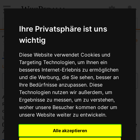
WikiPedalia
Ihre Privatsphäre ist uns
TI: Versionsgeschichte
wichtig
Hilfe
Diese Website verwendet Cookies und
Targeting Technologien, um Ihnen ein
Logbücher dieser Seite anzeigen
besseres Internet-Erlebnis zu ermöglichen
und die Werbung, die Sie sehen, besser an
Versionen filtern
Ihre Bedürfnisse anzupassen. Diese
Technologien nutzen wir außerdem, um
Auswahl des Versionsunterschieds: Markiere die
Ergebnisse zu messen, um zu verstehen,
Radiobuttons der zu vergleichenden Versionen und drücke
woher unsere Besucher kommen oder um
die Eingabetaste oder die Schaltfläche am unteren Rand.
unsere Website weiter zu entwickeln.
Legende:
(Aktuell)
= Unterschied zur aktuellen Version,
(Vorherige)
= Unterschied zur vorherigen Version,
K
= Kleine
Alle akzeptieren
Änderung