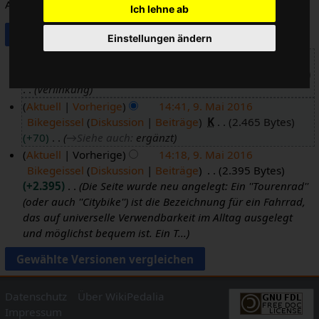
Änderung
Ich lehne ab
Einstellungen ändern
Aktuell
Vorherige
14:42, 9. Mai 2016
Bikegeissel
Diskussion
Beiträge
K
2.465 Bytes
0
9
Verlinkung
.
Aktuell
Vorherige
14:41, 9. Mai 2016
M
Bikegeissel
Diskussion
Beiträge
K
2.465 Bytes
a
+70
→
Siehe auch
:
ergänzt
i
Aktuell
Vorherige
14:18, 9. Mai 2016
2
Bikegeissel
Diskussion
Beiträge
2.395 Bytes
0
+2.395
Die Seite wurde neu angelegt: Ein ''Tourenrad''
1
(oder auch ''Citybike'') ist die Bezeichnung für ein Fahrrad,
6
das auf universelle Verwendbarkeit im Alltag ausgelegt
und möglichst bequem ist. Ein T...
Datenschutz
Über WikiPedalia
Impressum