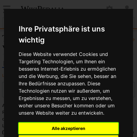
WikiPedalia
Ihre Privatsphäre ist uns
Tourenrad:
wichtig
Hilfe
Versionsgeschichte
Diese Website verwendet Cookies und
Targeting Technologien, um Ihnen ein
besseres Internet-Erlebnis zu ermöglichen
Logbücher dieser Seite anzeigen
und die Werbung, die Sie sehen, besser an
Ihre Bedürfnisse anzupassen. Diese
Versionen filtern
Technologien nutzen wir außerdem, um
Ergebnisse zu messen, um zu verstehen,
Auswahl des Versionsunterschieds: Markiere die
woher unsere Besucher kommen oder um
Radiobuttons der zu vergleichenden Versionen und drücke
unsere Website weiter zu entwickeln.
die Eingabetaste oder die Schaltfläche am unteren Rand.
Legende:
(Aktuell)
= Unterschied zur aktuellen Version,
Alle akzeptieren
(Vorherige)
= Unterschied zur vorherigen Version,
K
= Kleine