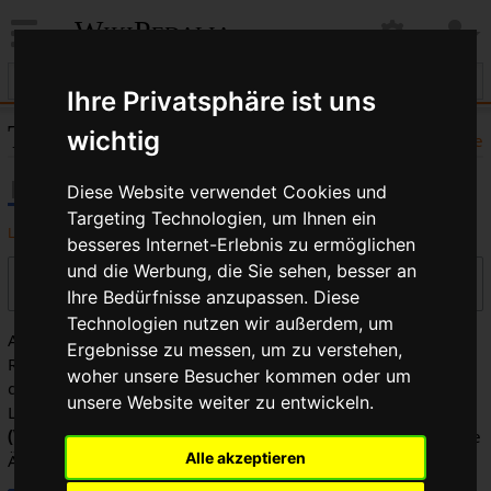
WikiPedalia
Ihre Privatsphäre ist uns
Triplet: Versionsgeschichte
wichtig
Hilfe
Diese Website verwendet Cookies und
Targeting Technologien, um Ihnen ein
Logbücher dieser Seite anzeigen
besseres Internet-Erlebnis zu ermöglichen
und die Werbung, die Sie sehen, besser an
Versionen filtern
Ihre Bedürfnisse anzupassen. Diese
Technologien nutzen wir außerdem, um
Auswahl des Versionsunterschieds: Markiere die
Ergebnisse zu messen, um zu verstehen,
Radiobuttons der zu vergleichenden Versionen und drücke
woher unsere Besucher kommen oder um
die Eingabetaste oder die Schaltfläche am unteren Rand.
unsere Website weiter zu entwickeln.
Legende:
(Aktuell)
= Unterschied zur aktuellen Version,
(Vorherige)
= Unterschied zur vorherigen Version,
K
= Kleine
Alle akzeptieren
Änderung