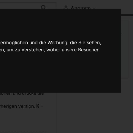
Anonym
Hilfe
Mehr
Links auf diese Seite
 ermöglichen und die Werbung, die Sie sehen,
Änderungen an verlinkten
en, um zu verstehen, woher unsere Besucher
Seiten
Versionsgeschichte
Seiten­­informationen
Seitenlogbücher
sionen und drücke die
rherigen Version,
K
=