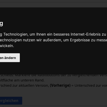
örterbuch Englisch - Deutsch:
ig
chte
 Technologien, um Ihnen ein besseres Internet-Erlebnis zu
 Technologien nutzen wir außerdem, um Ergebnisse zu mess
Quelltext anzeigen
wickeln.
n
gen ändern
schieds: Markiere die Radiobuttons der zu vergleichenden Ver
altfläche am unteren Rand.
schied zur aktuellen Version,
(Vorherige)
= Unterschied zur vo