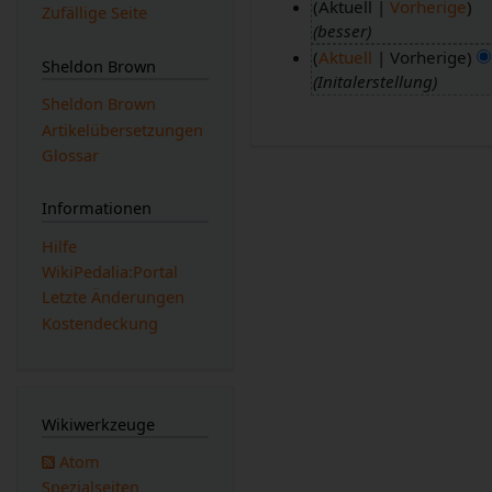
Aktuell
Vorherige
Zufällige Seite
besser
1
Aktuell
Vorherige
8
Sheldon Brown
Initalerstellung
.
Sheldon Brown
F
Artikelübersetzungen
e
Glossar
b
r
Informationen
u
a
Hilfe
r
WikiPedalia:Portal
2
Letzte Änderungen
0
Kostendeckung
1
9
Wikiwerkzeuge
Atom
Spezialseiten