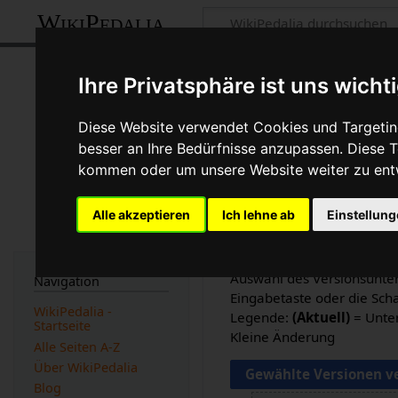
WikiPedalia
Vollständiges W
Ihre Privatsphäre ist uns wicht
Versionsgeschi
Diese Website verwendet Cookies und Targeting
besser an Ihre Bedürfnisse anzupassen. Diese
Seite
Diskussion
kommen oder um unsere Website weiter zu ent
Logbücher dieser Seite anzeige
Alle akzeptieren
Ich lehne ab
Einstellun
Versionen filtern
Auswahl des Versionsunter
Navigation
Eingabetaste oder die Sch
WikiPedalia -
Legende:
(Aktuell)
= Unter
Startseite
Kleine Änderung
Alle Seiten A-Z
Über WikiPedalia
Blog