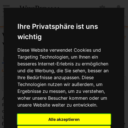
WikiPedalia
Ihre Privatsphäre ist uns
Werbegeschenk:
wichtig
Hilfe
Versionsgeschichte
Diese Website verwendet Cookies und
Targeting Technologien, um Ihnen ein
besseres Internet-Erlebnis zu ermöglichen
Logbücher dieser Seite anzeigen
und die Werbung, die Sie sehen, besser an
Ihre Bedürfnisse anzupassen. Diese
Versionen filtern
Technologien nutzen wir außerdem, um
Ergebnisse zu messen, um zu verstehen,
woher unsere Besucher kommen oder um
Auswahl des Versionsunterschieds: Markiere die
Radiobuttons der zu vergleichenden Versionen und drücke
unsere Website weiter zu entwickeln.
die Eingabetaste oder die Schaltfläche am unteren Rand.
Legende:
(Aktuell)
= Unterschied zur aktuellen Version,
Alle akzeptieren
(Vorherige)
= Unterschied zur vorherigen Version,
K
= Kleine