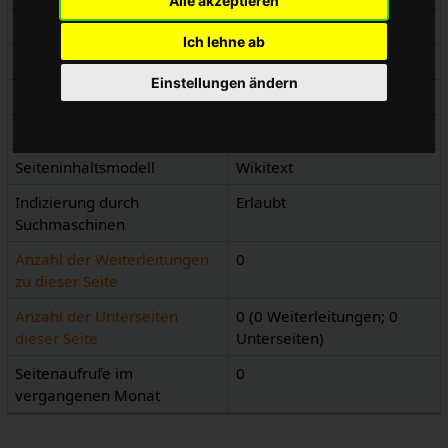
Alle akzeptieren
Namensraumkennnummer
4
Ich lehne ab
Namensraum
WikiPedalia
Einstellungen ändern
Seitenkennnummer
1394
Seiteninhaltssprache
de - Deutsch
Seiteninhaltsmodell
Wikitext
Indizierung durch
Erlaubt
Suchmaschinen
Anzahl der Weiterleitungen
0
zu dieser Seite
Anzahl der Unterseiten
0 (0 Weiterleitungen; 0
dieser Seite
Unterseiten)
Seitenaufrufe im
0
vergangenen Monat