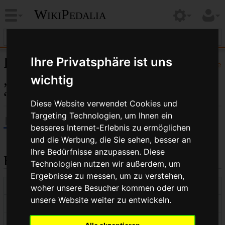
WikiPedalia
Informationen zu
Ihre Privatsphäre ist uns
Hilfe
„WikiPedalia:Kostendeckung
wichtig
“
Diese Website verwendet Cookies und
Targeting Technologien, um Ihnen ein
besseres Internet-Erlebnis zu ermöglichen
und die Werbung, die Sie sehen, besser an
Ihre Bedürfnisse anzupassen. Diese
Basisinformationen
Technologien nutzen wir außerdem, um
Ergebnisse zu messen, um zu verstehen,
Anzeigetitel
WikiPedalia:Kostendeckung
woher unsere Besucher kommen oder um
unsere Website weiter zu entwickeln.
Standardsortierschlüssel
Kostendeckung
Seitenlänge (in Bytes)
23.095