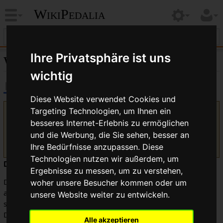
WikiPedalia
Ihre Privatsphäre ist uns
WikiPedalia
:
Mitmachen
wichtig
Diese Website verwendet Cookies und
Targeting Technologien, um Ihnen ein
Version vom 1. August 2017, 11:05 Uhr von
Bikegeissel
besseres Internet-Erlebnis zu ermöglichen
(
Diskussion
|
Beiträge
)
(Kleine bisschen klarer)
und die Werbung, die Sie sehen, besser an
(
Unterschied
)
← Nächstältere Version
| Aktuelle Version
(Unterschied) | Nächstjüngere Version → (Unterschied)
Ihre Bedürfnisse anzupassen. Diese
Technologien nutzen wir außerdem, um
Du möchtest hier mitmachen? Eigentlich ganz leicht...
Ergebnisse zu messen, um zu verstehen,
Dazu solltest Du wissen, dass hier Einiges etwas anders läuft
woher unsere Besucher kommen oder um
als bei der großen "Wikipedia". Im Gegensatz zur Wikipedia
unsere Website weiter zu entwickeln.
soll nicht jeder einfach Artikel erstellen und ändern können.
Damit ist Wikipedalia natürlich kein "wiki" im eigentlichen
Alle akzeptieren