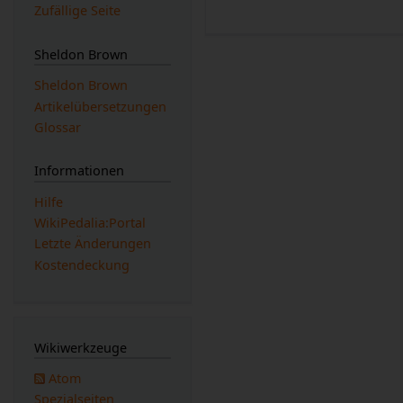
.
Zufällige Seite
S
e
Sheldon Brown
p
Sheldon Brown
t
Artikelübersetzungen
e
Glossar
m
b
e
Informationen
r
Hilfe
2
WikiPedalia:Portal
0
Letzte Änderungen
1
Kostendeckung
0
Wikiwerkzeuge
Atom
Spezialseiten