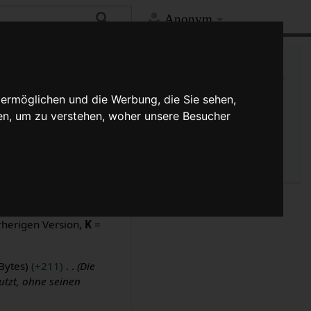
Anonym
Hilfe
Mehr
Links auf diese Seite
Versionsgeschichte
 ermöglichen und die Werbung, die Sie sehen,
Änderungen an verlinkten
en, um zu verstehen, woher unsere Besucher
Seiten
Seiten­­informationen
Seitenlogbücher
sionen und drücke die
rherigen Version,
K
=
Bytes
+211
Die
tzt, ohne seinen