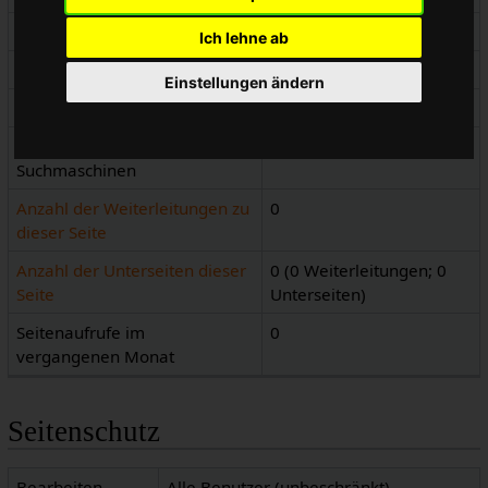
Seitenkennnummer
2990
Ich lehne ab
Seiteninhaltssprache
de - Deutsch
Einstellungen ändern
Seiteninhaltsmodell
Wikitext
Indizierung durch
Erlaubt
Suchmaschinen
Anzahl der Weiterleitungen zu
0
dieser Seite
Anzahl der Unterseiten dieser
0 (0 Weiterleitungen; 0
Seite
Unterseiten)
Seitenaufrufe im
0
vergangenen Monat
Seitenschutz
Bearbeiten
Alle Benutzer (unbeschränkt)