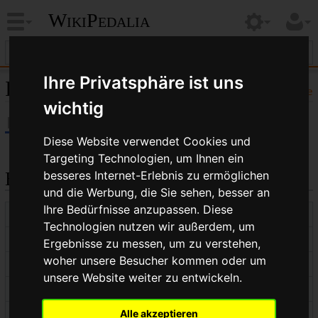
WikiPedalia
Ihre Privatsphäre ist uns
Informationen zu „XT“
Hilfe
wichtig
Diese Website verwendet Cookies und
Targeting Technologien, um Ihnen ein
besseres Internet-Erlebnis zu ermöglichen
Basisinformationen
und die Werbung, die Sie sehen, besser an
Ihre Bedürfnisse anzupassen. Diese
Anzeigetitel
XT
Technologien nutzen wir außerdem, um
Weiterleitungen nach
XT ®
(
Information
)
Ergebnisse zu messen, um zu verstehen,
woher unsere Besucher kommen oder um
Standardsortierschlüssel
XT
unsere Website weiter zu entwickeln.
Seitenlänge (in Bytes)
19
Namensraumkennnummer
0
Alle akzeptieren