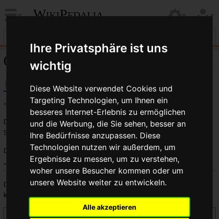
WikiPedalia
Ihre Privatsphäre ist uns
Quelltext der Seite Zugkette
wichtig
Diese Website verwendet Cookies und
Targeting Technologien, um Ihnen ein
←
Zugkette
besseres Internet-Erlebnis zu ermöglichen
Du bist aus dem folgenden Grund nicht berechtigt, diese
und die Werbung, die Sie sehen, besser an
Seite zu bearbeiten:
Ihre Bedürfnisse anzupassen. Diese
Technologien nutzen wir außerdem, um
Diese Aktion ist auf Benutzer beschränkt, die der Gruppe
Ergebnisse zu messen, um zu verstehen,
„
Benutzer
“ angehören.
woher unsere Besucher kommen oder um
unsere Website weiter zu entwickeln.
Du kannst den Quelltext dieser Seite betrachten und
kopieren.
Alle akzeptieren