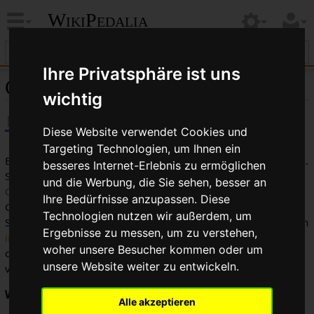
WikiPedalia
Ihre Privatsphäre ist uns
Croce d'Aune ®
wichtig
Diese Website verwendet Cookies und
Targeting Technologien, um Ihnen ein
Eine
Gruppe
von
Campagnolo
aus den späten 1980er Jahren.
besseres Internet-Erlebnis zu ermöglichen
Sie wurde nach dem Alpenpass benannt, auf dem
Tullio
und die Werbung, die Sie sehen, besser an
Campagnolo
die Idee für den
Schnellspanner
hatte. Die
Ihre Bedürfnisse anzupassen. Diese
Gruppe wurde nur ein oder zwei Jahre produziert. Die
Technologien nutzen wir außerdem, um
Schaltkomponenten der Gruppe arbeiten nicht mit modernen
Ergebnisse zu messen, um zu verstehen,
indizierten
Schaltungskomponenten zusammen, da es auf
woher unsere Besucher kommen oder um
dem
Synchro ®
System aufbaute, das so gut wie niemand
unsere Website weiter zu entwickeln.
vernünftig zum Funktionieren bringen konnte.
Werbung:
Alle akzeptieren