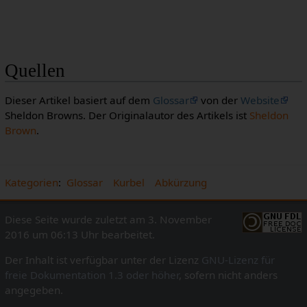
Quellen
Dieser Artikel basiert auf dem
Glossar
von der
Website
Sheldon Browns. Der Originalautor des Artikels ist
Sheldon
Brown
.
Kategorien
:
Glossar
Kurbel
Abkürzung
Diese Seite wurde zuletzt am 3. November
2016 um 06:13 Uhr bearbeitet.
Der Inhalt ist verfügbar unter der Lizenz
GNU-Lizenz für
freie Dokumentation 1.3 oder höher
, sofern nicht anders
angegeben.