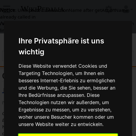
WikiPedalia
Notice
: Unexpected clearActionName after getActionName
already called in
/var/www/html/includes/context/RequestContext.php
on
line
338
Ihre Privatsphäre ist uns
wichtig
Diese Website verwendet Cookies und
Targeting Technologien, um Ihnen ein
OPC
besseres Internet-Erlebnis zu ermöglichen
und die Werbung, die Sie sehen, besser an
Ihre Bedürfnisse anzupassen. Diese
Technologien nutzen wir außerdem, um
(Weitergeleitet von
Einteilige Kurbel
)
Ergebnisse zu messen, um zu verstehen,
OPC
ist die Abkürzung für
One-Piece-Crank
oder zu Deutsch
woher unsere Besucher kommen oder um
Einteilige Kurbel
bzw.
Fauber Kurbel
. Sie besteht, wie der
unsere Website weiter zu entwickeln.
Name bereits vermuten lässt, aus einem einzigen Stück
geschmiedeten Metall, das die linke Kurbel, die Achse und