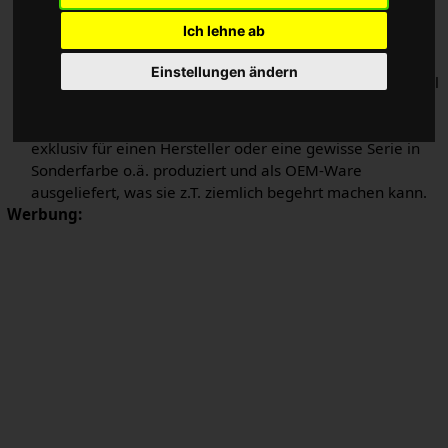
zu drücken. Dabei wird fast oder vollständig auf
Ich lehne ab
Verpackungsmaterial verzichtet.
Erstausrüsterteile sind manchmal billigere Versionen von
Einstellungen ändern
Teilen, die am
Ersatzteilmarkt
angeboten werden, obwohl
sie die gleiche Modellbezeichnung tragen.
Nicht selten werden frei am Markt erhältliche Teile
exklusiv für einen Hersteller oder eine gewisse Serie in
Sonderfarbe o.ä. produziert und als OEM-Ware
ausgeliefert, was sie z.T. ziemlich begehrt machen kann.
Werbung: