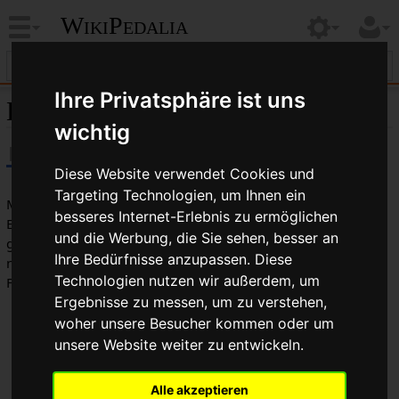
WikiPedalia
Ihre Privatsphäre ist uns
Erstausrüster
wichtig
Diese Website verwendet Cookies und
Targeting Technologien, um Ihnen ein
Mit Erstausrüster-Teilen (auch OEM-Teile, "Original
besseres Internet-Erlebnis zu ermöglichen
Equipment Manufacturer" genannt) sind Komponenten
und die Werbung, die Sie sehen, besser an
gemeint, die vom Fahrradhersteller zwecks Aufbau von
Ihre Bedürfnisse anzupassen. Diese
neuen Fahrrädern (meist Serienherstellung) an
Technologien nutzen wir außerdem, um
Fabrikationsstätten ausgeliefert werden.
Ergebnisse zu messen, um zu verstehen,
Erstausrüsterpreise sind die niedrigsten in der
woher unsere Besucher kommen oder um
Preisstruktur der Hersteller, da die Teile in großen
unsere Website weiter zu entwickeln.
Mengen ausgeliefert werden.
Erstausrüsterteile werden zu Hunderten in einer
Alle akzeptieren
Verpackunsgeinheit ausgeliefert, um Verpackunsgkosten