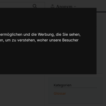
Anonym
Mehr
Links auf diese Seite
Versionsgeschichte
 ermöglichen und die Werbung, die Sie sehen,
Änderungen an verlinkten
en, um zu verstehen, woher unsere Besucher
Seiten
tisch zu Verformen.
Druckversion
k.
Permanenter Link
Seiten­­informationen
Seitenlogbücher
Kategorien
Glossar