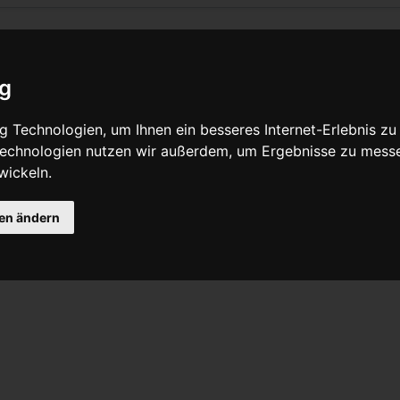
ig
Quelltext anzeigen
 Technologien, um Ihnen ein besseres Internet-Erlebnis zu
 Technologien nutzen wir außerdem, um Ergebnisse zu mess
wickeln.
nnung (Kraft pro Fläche), bei der sich ein Werkstoff anfängt plas
 abklingt bleibt eine dauerhafte Verformung im Werkstück zurüc
gen ändern