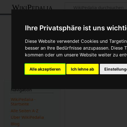
WikiPedalia
Fließgrenze
Ihre Privatsphäre ist uns wicht
Seite
Diskussion
Diese Website verwendet Cookies und Targeting
besser an Ihre Bedürfnisse anzupassen. Diese
kommen oder um unsere Website weiter zu ent
Die
Fließgrenze
ist die Spa
D.h wenn die äußere Kraft
Alle akzeptieren
Ich lehne ab
Einstellun
Werbung:
Navigation
WikiPedalia -
Startseite
Alle Seiten A-Z
Über WikiPedalia
Blog