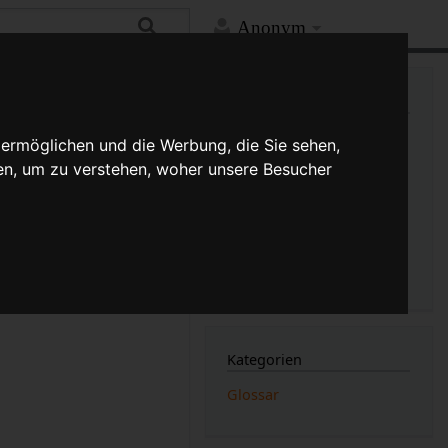
Anonym
Mehr
Links auf diese Seite
Versionsgeschichte
 ermöglichen und die Werbung, die Sie sehen,
Änderungen an verlinkten
en, um zu verstehen, woher unsere Besucher
Seiten
äche. Man findet dies
Druckversion
Permanenter Link
Seiten­­informationen
Seitenlogbücher
Kategorien
Glossar