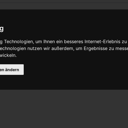
ig
Quelltext anzeigen
 Technologien, um Ihnen ein besseres Internet-Erlebnis zu
 Technologien nutzen wir außerdem, um Ergebnisse zu mess
wickeln.
osive Beschädigung in Form von kleinen Dellen auf einer Oberfl
Konen
gen ändern