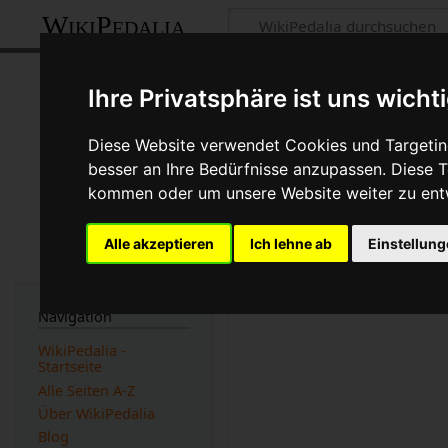
WikiPedalia
Lochfraß
Ihre Privatsphäre ist uns wicht
Seite
Diskussion
Diese Website verwendet Cookies und Targeting
besser an Ihre Bedürfnisse anzupassen. Diese
kommen oder um unsere Website weiter zu ent
Der
Lochfraß
ist eine korr
häufig bei verschlissenen
Alle akzeptieren
Ich lehne ab
Einstellun
Werbung:
Navigation
WikiPedalia -
Startseite
Alle Seiten A-Z
Über WikiPedalia
Blog