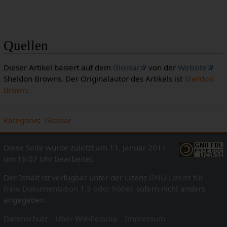
Quellen
Dieser Artikel basiert auf dem
Glossar
von der
Website
Sheldon Browns. Der Originalautor des Artikels ist
Sheldon
Brown
.
Kategorie
:
Glossar
Diese Seite wurde zuletzt am 11. Januar 2011
um 15:07 Uhr bearbeitet.
Der Inhalt ist verfügbar unter der Lizenz
GNU-Lizenz für
freie Dokumentation 1.3 oder höher
, sofern nicht anders
angegeben.
Datenschutz
Über WikiPedalia
Impressum