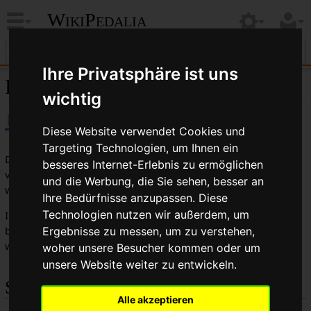
WikiPedalia
Ihre Privatsphäre ist uns
Reisen
wichtig
Diese Website verwendet Cookies und
Targeting Technologien, um Ihnen ein
Das
Reisen
wird als Begriff für Touren von mehreren Tagen
besseres Internet-Erlebnis zu ermöglichen
verwendet, die nicht durch Zeitnahme oder sonstige
und die Werbung, die Sie sehen, besser an
wettbewerbsähnliche Rahmenbedingungen bestimmt sind.
Ihre Bedürfnisse anzupassen. Diese
Technologien nutzen wir außerdem, um
Im Deutschen wird auch oft das englische Wort
Touring
benutzt. Diese Begriffe solten allerdings nicht verwechselt
Ergebnisse zu messen, um zu verstehen,
werden.
woher unsere Besucher kommen oder um
unsere Website weiter zu entwickeln.
Siehe auch
Alle akzeptieren