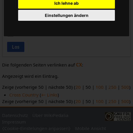
Ich lehne ab
Vorlageneinbindungen ausblenden
Einstellungen ändern
Links ausblenden
Weiterleitungen ausblenden
Los
Die folgenden Seiten verlinken auf
CX
:
Angezeigt wird ein Eintrag.
Zeige (
vorherige 50
|
nächste 50
) (
20
|
50
|
100
|
250
|
500
)
Cross Country
(
← Links
)
Zeige (
vorherige 50
|
nächste 50
) (
20
|
50
|
100
|
250
|
500
)
Datenschutz
Über WikiPedalia
Impressum
⧼Cookie-Einstelungen anpassen⧽
Mobile Ansicht