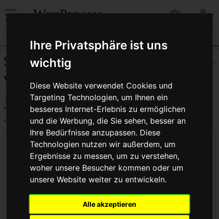
WikiPedalia
Ihre Privatsphäre ist uns
Seiten, die auf „CX“
wichtig
Hilfe
verlinken
Diese Website verwendet Cookies und
Targeting Technologien, um Ihnen ein
besseres Internet-Erlebnis zu ermöglichen
←
CX
und die Werbung, die Sie sehen, besser an
Ihre Bedürfnisse anzupassen. Diese
Links auf diese Seite
Technologien nutzen wir außerdem, um
Ergebnisse zu messen, um zu verstehen,
Seite:
woher unsere Besucher kommen oder um
unsere Website weiter zu entwickeln.
Namensraum:
Alle akzeptieren
alle