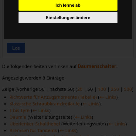
Ich lehne ab
Vorlageneinbindungen ausblenden
Einstellungen ändern
Links ausblenden
Weiterleitungen ausblenden
Los
Die folgenden Seiten verlinken auf
Daumenschalter
:
Angezeigt werden 8 Einträge.
Zeige (
vorherige 50
|
nächste 50
) (
20
|
50
|
100
|
250
|
500
)
Richtwerte für Anzugsmomente (Tabelle)
(
← Links
)
Klassische Schraubkranzfreiläufe
(
← Links
)
T bis Tyre
(
← Links
)
Daumie
(Weiterleitungsseite)
(
← Links
)
Überlenker-Schalthebel
(Weiterleitungsseite)
(
← Links
)
Bremsen für Tandems
(
← Links
)