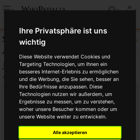
WikiPedalia
Ihre Privatsphäre ist uns
Seiten, die auf
Hilfe
wichtig
„Daumenschalter“ verlinken
Diese Website verwendet Cookies und
Targeting Technologien, um Ihnen ein
besseres Internet-Erlebnis zu ermöglichen
←
Daumenschalter
und die Werbung, die Sie sehen, besser an
Ihre Bedürfnisse anzupassen. Diese
Links auf diese Seite
Technologien nutzen wir außerdem, um
Seite:
Ergebnisse zu messen, um zu verstehen,
woher unsere Besucher kommen oder um
unsere Website weiter zu entwickeln.
Namensraum:
Alle akzeptieren
alle