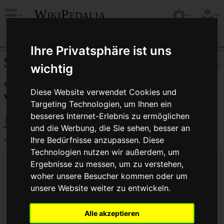
WikiPedalia
Ihre Privatsphäre ist uns
Seiten, die auf
Hilfe
wichtig
„SPÉCIALITÉS T.A.“
Diese Website verwendet Cookies und
verlinken
Targeting Technologien, um Ihnen ein
besseres Internet-Erlebnis zu ermöglichen
und die Werbung, die Sie sehen, besser an
Ihre Bedürfnisse anzupassen. Diese
←
SPÉCIALITÉS T.A.
Technologien nutzen wir außerdem, um
Links auf diese Seite
Ergebnisse zu messen, um zu verstehen,
woher unsere Besucher kommen oder um
Seite:
unsere Website weiter zu entwickeln.
Alle akzeptieren
Namensraum: