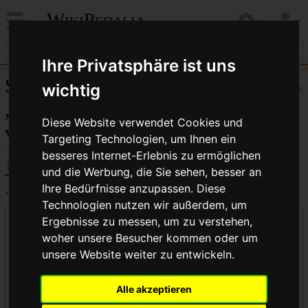
WikiPedalia
Ihre Privatsphäre ist uns
Seiten, die auf
wichtig
Hilfe
„WikiPedalia:Datenschutz“
Diese Website verwendet Cookies und
verlinken
Targeting Technologien, um Ihnen ein
besseres Internet-Erlebnis zu ermöglichen
und die Werbung, die Sie sehen, besser an
Ihre Bedürfnisse anzupassen. Diese
←
WikiPedalia:Datenschutz
Technologien nutzen wir außerdem, um
Ergebnisse zu messen, um zu verstehen,
Links auf diese Seite
woher unsere Besucher kommen oder um
Seite:
unsere Website weiter zu entwickeln.
Alle akzeptieren
Namensraum: