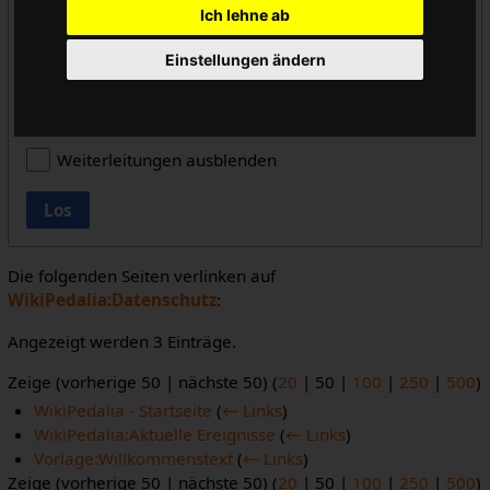
Ich lehne ab
alle
Einstellungen ändern
Vorlageneinbindungen ausblenden
Links ausblenden
Weiterleitungen ausblenden
Los
Die folgenden Seiten verlinken auf
WikiPedalia:Datenschutz
:
Angezeigt werden 3 Einträge.
Zeige (
vorherige 50
|
nächste 50
) (
20
|
50
|
100
|
250
|
500
)
WikiPedalia - Startseite
(
← Links
)
WikiPedalia:Aktuelle Ereignisse
(
← Links
)
Vorlage:Willkommenstext
(
← Links
)
Zeige (
vorherige 50
|
nächste 50
) (
20
|
50
|
100
|
250
|
500
)