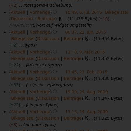
2
1
0
−2
Kategorieverschiebung
5
0
8
1
Aktuell
Vorherige
10:49, 6. Jul. 2016
Bikegeissel
.
1
9
Diskussion
Beiträge
K
11.438 Bytes
−16
6
N
8
→
Quelle
:
VGWort auf Widget umgestellt
.
o
Aktuell
Vorherige
06:37, 22. Jun. 2015
J
v
Bikegeissel
Diskussion
Beiträge
K
11.454 Bytes
2
u
e
+2
typos
2
l
m
Aktuell
Vorherige
13:18, 9. Mär. 2015
.
i
b
Bikegeissel
Diskussion
Beiträge
K
11.452 Bytes
9
J
2
e
+22
Adsense ergänzt
.
u
0
r
Aktuell
Vorherige
13:45, 23. Feb. 2015
M
n
1
2
Bikegeissel
Diskussion
Beiträge
K
11.430 Bytes
2
ä
i
6
0
+83
→
Quelle
:
vgw ergänzt
3
r
2
1
Aktuell
Vorherige
19:09, 24. Aug. 2009
.
z
0
6
Bikegeissel
Diskussion
Beiträge
K
11.347 Bytes
2
F
2
1
+22
ein paar Typos
4
e
0
5
Aktuell
Vorherige
13:15, 24. Aug. 2009
.
b
1
Bikegeissel
Diskussion
Beiträge
K
11.325 Bytes
A
r
5
−3
ein paar Typos
u
u