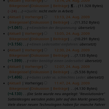
Aktuell
Vorherige
13:14, 24. Aug. 2009
g
a
Bikegeissel
Diskussion
Beiträge
K
11.328 Bytes
u
r
−24
→
Quelle
:
nicht mehr in Arbeit
s
2
Aktuell
Vorherige
13:13, 24. Aug. 2009
t
0
Bikegeissel
Diskussion
Beiträge
11.352 Bytes
2
1
+1.061
→
Einstellen der Bespannung
:
übersetzt
0
5
Aktuell
Vorherige
13:05, 24. Aug. 2009
0
Bikegeissel
Diskussion
Beiträge
10.291 Bytes
9
+3.156
→
Einen Ledersattel einfahren
:
übersetzt
Aktuell
Vorherige
12:30, 24. Aug. 2009
Bikegeissel
Diskussion
Beiträge
7.135 Bytes
+1.599
→
Wer benötigt einen Ledersattel
:
übersetzt
Aktuell
Vorherige
12:07, 24. Aug. 2009
Bikegeissel
Diskussion
Beiträge
5.536 Bytes
+1.406
→
Gutes Leder vs. schlechtes Leder
:
übersetzt
Aktuell
Vorherige
11:47, 24. Aug. 2009
Bikegeissel
Diskussion
Beiträge
4.130 Bytes
+4.130
Die Seite wurde neu angelegt: "Revolutionäre"
Satteldesigns wersden jedes Jahr auf den Markt geworfen.
Viele dieser neuen Technologien haben für manche Fahrer