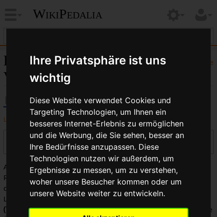
WikiPedalia
Ledersättel:
Ihre Privatsphäre ist uns
Hilfe
Versionsgeschichte
wichtig
Diese Website verwendet Cookies und
Targeting Technologien, um Ihnen ein
Logbücher dieser Seite anzeigen
besseres Internet-Erlebnis zu ermöglichen
und die Werbung, die Sie sehen, besser an
Versionen filtern
Ihre Bedürfnisse anzupassen. Diese
Technologien nutzen wir außerdem, um
Auswahl des Versionsunterschieds: Markiere die
Ergebnisse zu messen, um zu verstehen,
Radiobuttons der zu vergleichenden Versionen und drücke
woher unsere Besucher kommen oder um
die Eingabetaste oder die Schaltfläche am unteren Rand.
unsere Website weiter zu entwickeln.
Legende:
(Aktuell)
= Unterschied zur aktuellen Version,
(Vorherige)
= Unterschied zur vorherigen Version,
K
= Kleine