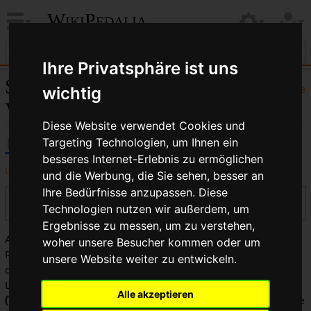
WikiPedalia
Ihre Privatsphäre ist uns
Schaltauge:
Hilfe
wichtig
Versionsgeschichte
Diese Website verwendet Cookies und
Targeting Technologien, um Ihnen ein
besseres Internet-Erlebnis zu ermöglichen
Logbücher dieser Seite anzeigen
und die Werbung, die Sie sehen, besser an
Ihre Bedürfnisse anzupassen. Diese
Versionen filtern
Technologien nutzen wir außerdem, um
Ergebnisse zu messen, um zu verstehen,
Auswahl des Versionsunterschieds: Markiere die
woher unsere Besucher kommen oder um
Radiobuttons der zu vergleichenden Versionen und drücke
unsere Website weiter zu entwickeln.
die Eingabetaste oder die Schaltfläche am unteren Rand.
Legende:
(Aktuell)
= Unterschied zur aktuellen Version,
Alle akzeptieren
(Vorherige)
= Unterschied zur vorherigen Version,
K
= Kleine