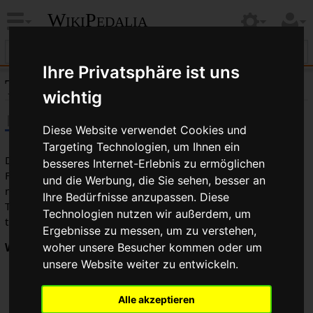
WikiPedalia
Ihre Privatsphäre ist uns
Trainer
wichtig
Diese Website verwendet Cookies und
Targeting Technologien, um Ihnen ein
Der
Trainer
ist eine Person, die Rennfahrer oder andere
besseres Internet-Erlebnis zu ermöglichen
Fahrradfahrer dabei unterstützt, ihre körperliche und
und die Werbung, die Sie sehen, besser an
mentale Fitness aufzubauen und zu erhalten. Auch kann ein
Ihre Bedürfnisse anzupassen. Diese
Trainer dabei helfen,
Fahrtechnik
und/oder
Taktik
zu
Technologien nutzen wir außerdem, um
trainieren.
Ergebnisse zu messen, um zu verstehen,
woher unsere Besucher kommen oder um
Werbung:
unsere Website weiter zu entwickeln.
Alle akzeptieren