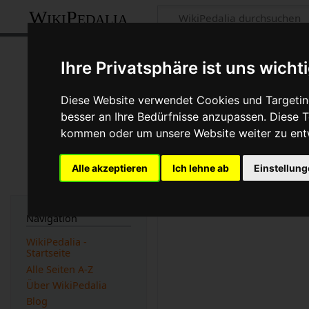
WikiPedalia
Verfolgung
Ihre Privatsphäre ist uns wicht
Seite
Diskussion
Diese Website verwendet Cookies und Targeting
besser an Ihre Bedürfnisse anzupassen. Diese
kommen oder um unsere Website weiter zu ent
Die
Verfolgung
ist eine Re
entgegengesetzten Seiten 
das andere überholt hat o
Alle akzeptieren
Ich lehne ab
Einstellun
meisten auf den anderen F
Werbung:
Navigation
WikiPedalia -
Startseite
Alle Seiten A-Z
Über WikiPedalia
Blog