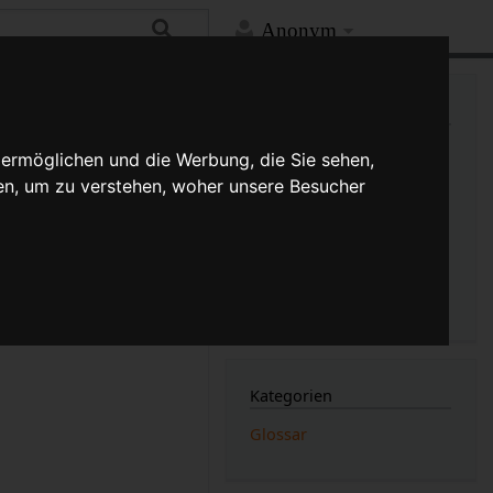
Anonym
Mehr
Links auf diese Seite
Versionsgeschichte
 ermöglichen und die Werbung, die Sie sehen,
Änderungen an verlinkten
en, um zu verstehen, woher unsere Besucher
Seiten
 an den
Druckversion
am, den anderen bzw.
Permanenter Link
n wird, wer am
Seiten­­informationen
Seitenlogbücher
Kategorien
Glossar