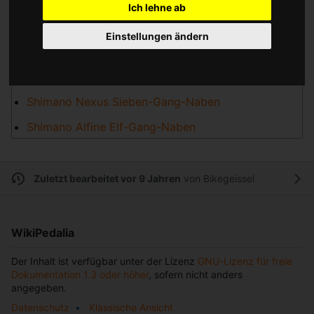
Shimano Biopace ® Kettenblätter
Ich lehne ab
Servo Wave ®
Einstellungen ändern
Die Shimano Nexus Fünf-Gang-Naben
STI ®
Shimano Nexus Sieben-Gang-Naben
Shimano Alfine Elf-Gang-Naben
Zuletzt bearbeitet vor 9 Jahren
von
Bikegeissel
WikiPedalia
Der Inhalt ist verfügbar unter der Lizenz
GNU-Lizenz für freie
Dokumentation 1.3 oder höher
, sofern nicht anders
angegeben.
Datenschutz
Klassische Ansicht