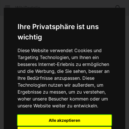
WikiPedalia
Such
105 SC
Ihre Privatsphäre ist uns
wichtig
Sprache
Beobacht
Quel
Diese Website verwendet Cookies und
Weiterleitung
Targeting Technologien, um Ihnen ein
besseres Internet-Erlebnis zu ermöglichen
Weiterleitung nach:
105 ®
und die Werbung, die Sie sehen, besser an
Ihre Bedürfnisse anzupassen. Diese
Weitere interessante Artikel zum Thema
Shimano
Technologien nutzen wir außerdem, um
Shimano Datumscodierung
Ergebnisse zu messen, um zu verstehen,
Shimano Kürzel
woher unsere Besucher kommen oder um
unsere Website weiter zu entwickeln.
Shimano Nexus und Alfine Acht-Gang-Naben
Shiftmate
Alle akzeptieren