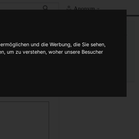
Anonym
Mehr
Links auf diese Seite
Versionsgeschichte
 ermöglichen und die Werbung, die Sie sehen,
Änderungen an verlinkten
en, um zu verstehen, woher unsere Besucher
Seiten
Seiten­­informationen
Seitenlogbücher