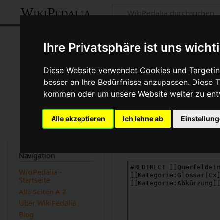
WikiPedalia
Quelltext der S
Ihre Privatsphäre ist uns wicht
Seite
Diskussion
Diese Website verwendet Cookies und Targeting
besser an Ihre Bedürfnisse anzupassen. Diese
←
CX
kommen oder um unsere Website weiter zu ent
Du bist aus dem folgenden 
Alle akzeptieren
Ich lehne ab
Einstellun
Diese Aktion ist auf Benut
Du kannst den Quelltext di
Navigation
WikiPedalia -
Startseite
Alle Seiten A-Z
Über WikiPedalia
Blog