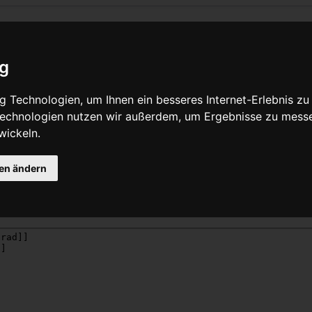
eite CX
ig
Quelltext anzeigen
 Technologien, um Ihnen ein besseres Internet-Erlebnis zu
 Technologien nutzen wir außerdem, um Ergebnisse zu mess
wickeln.
Grund nicht berechtigt, diese Seite zu bearbeiten:
gen ändern
zer beschränkt, die der Gruppe „
Benutzer
“ angehören.
eser Seite betrachten und kopieren.