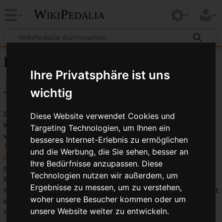
WikiPedalia
Demultiplier
Ihre Privatsphäre ist uns
wichtig
Der
Demultiplier
oder auch
Demultiplicator
ist ein
Diese Website verwendet Cookies und
Winkelhebel, der von
Simplex
als Zusatz zu Ihren
Barcons
Targeting Technologien, um Ihnen ein
vermarktet wurde. Er wurde am
Sitzrohr
direkt über dem
besseres Internet-Erlebnis zu ermöglichen
Tretlagergehäuse
montiert und hatte die Funktion einer
und die Werbung, die Sie sehen, besser an
Zugführung
. Es waren jedoch zwei Züge und nicht ein
Ihre Bedürfnisse anzupassen. Diese
durchgängiger
Zug
befestigt, die an unterschiedlichen
Technologien nutzen wir außerdem, um
Radien der Drehachse angebracht waren. Dadurch konnte
Ergebnisse zu messen, um zu verstehen,
man mit den Barcons noch einigermaßen gut schalten, selbst
woher unsere Besucher kommen oder um
wenn am anderen Ende ein uraltes Simplex
Schaltwerk
unsere Website weiter zu entwickeln.
montiert war.