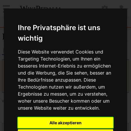
WikiPedalia
Ihre Privatsphäre ist uns
Indiziert
wichtig
Diese Website verwendet Cookies und
Targeting Technologien, um Ihnen ein
besseres Internet-Erlebnis zu ermöglichen
Version vom 19. Juli 2017, 07:47 Uhr von
Bikegeissel
(
Diskussion
und die Werbung, die Sie sehen, besser an
|
Beiträge
)
(Kategorie in Vorloage)
(
Unterschied
)
← Nächstältere Version
| Aktuelle Version
Ihre Bedürfnisse anzupassen. Diese
(Unterschied) | Nächstjüngere Version → (Unterschied)
Technologien nutzen wir außerdem, um
Ergebnisse zu messen, um zu verstehen,
woher unsere Besucher kommen oder um
Weiterleitung
unsere Website weiter zu entwickeln.
Weiterleitung nach:
Indizierte Schaltung
Alle akzeptieren
Weitere interessante Artikel zum Thema