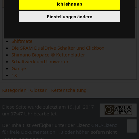
Kettenschaltung
Ich lehne ab
Ritzelabstände (Tabelle)
Einstellungen ändern
Grunderneuerung von Schraubkranzfreiläufen
Schaltauge
Jtek
Shiftmate
Die SRAM DualDrive Schalter und Clickbox
Shimano Biopace ® Kettenblätter
Schaltwerk und Umwerfer
Gänge
1X
Kategorien
:
Glossar
Kettenschaltung
Diese Seite wurde zuletzt am 19. Juli 2017
um 07:47 Uhr bearbeitet.
Der Inhalt ist verfügbar unter der Lizenz
GNU-Lizenz
für freie Dokumentation 1.3 oder höher
, sofern nicht
anders angegeben.