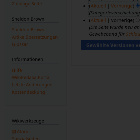
Zufällige Seite
Aktuell
Vorherige
1
Kategorieverschiebung
.
1
Sheldon Brown
Aktuell
Vorherige
F
5
Die Seite wurde neu ang
e
.
1
Sheldon Brown
Gewebeband für
Schlau
b
N
7
Artikelübersetzungen
r
o
.
Glossar
u
v
J
a
e
a
Informationen
r
m
n
Hilfe
2
b
u
WikiPedalia:Portal
0
e
a
Letzte Änderungen
1
r
r
Kostendeckung
7
2
2
0
0
1
1
6
2
Wikiwerkzeuge
Atom
Spezialseiten