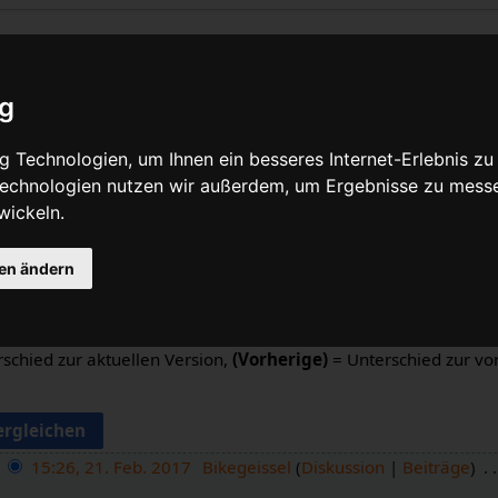
: Versionsgeschichte
ig
Quelltext anzeigen
 Technologien, um Ihnen ein besseres Internet-Erlebnis zu
 Technologien nutzen wir außerdem, um Ergebnisse zu mess
n
wickeln.
gen ändern
schieds: Markiere die Radiobuttons der zu vergleichenden Ver
altfläche am unteren Rand.
schied zur aktuellen Version,
(Vorherige)
= Unterschied zur vo
15:26, 21. Feb. 2017
Bikegeissel
Diskussion
Beiträge