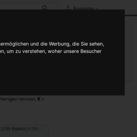
Anonym
Hilfe
Mehr
Links auf diese Seite
Versionsgeschichte
 ermöglichen und die Werbung, die Sie sehen,
Änderungen an verlinkten
en, um zu verstehen, woher unsere Besucher
Seiten
Seiten­­informationen
Seitenlogbücher
sionen und drücke die
rherigen Version,
K
=
299 Bytes
+29