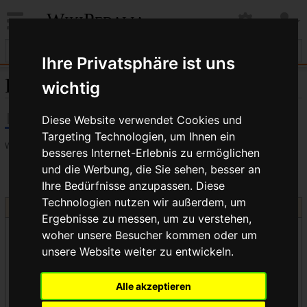
WikiPedalia
Ihre Privatsphäre ist uns
Reichweite
wichtig
Diese Website verwendet Cookies und
Targeting Technologien, um Ihnen ein
Weiterleitung
besseres Internet-Erlebnis zu ermöglichen
und die Werbung, die Sie sehen, besser an
Weiterleitung nach:
Vorbaulänge
Ihre Bedürfnisse anzupassen. Diese
Technologien nutzen wir außerdem, um
Weitere interessante Artikel zum Thema
Lenkzone
Ergebnisse zu messen, um zu verstehen,
Knarzen, Knacken und Quietschen
woher unsere Besucher kommen oder um
Nachlauf
unsere Website weiter zu entwickeln.
Kunstgriffe beim Messen
Gabelkrone
Alle akzeptieren
Lenkerband wickeln
Lenkerband