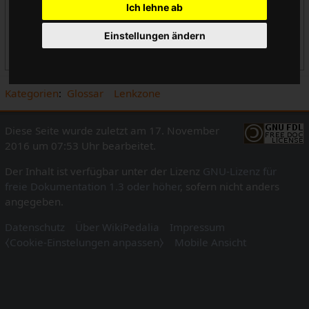
Ich lehne ab
Tioga
Cateye
Einstellungen ändern
Akisu
Dia Compe ®
Kategorien
:
Glossar
Lenkzone
Diese Seite wurde zuletzt am 17. November
2016 um 07:53 Uhr bearbeitet.
Der Inhalt ist verfügbar unter der Lizenz
GNU-Lizenz für
freie Dokumentation 1.3 oder höher
, sofern nicht anders
angegeben.
Datenschutz
Über WikiPedalia
Impressum
⧼Cookie-Einstelungen anpassen⧽
Mobile Ansicht