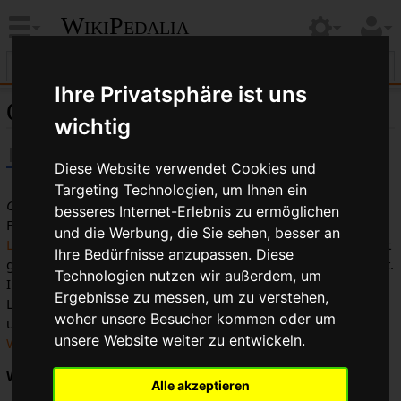
WikiPedalia
Ihre Privatsphäre ist uns
Gewichtswiener
wichtig
Diese Website verwendet Cookies und
Targeting Technologien, um Ihnen ein
Gewichtswiener
ist eine leicht abfällige Beschreibung für
besseres Internet-Erlebnis zu ermöglichen
Fahrradfahrer, die das Gewicht Ihres Fahrrads mit
und die Werbung, die Sie sehen, besser an
Leichtbauteilen
und modifizierten Teilen reduzieren. Zumeist
Ihre Bedürfnisse anzupassen. Diese
geht dies auf Kosten der Nützlichkeit und der Zuverlässigkeit.
Technologien nutzen wir außerdem, um
In den 1970er Jahren war es mode für Gewichtswiener,
Ergebnisse zu messen, um zu verstehen,
Löcher in Fahrradbauteile zu bohren (
aufbohren
). Die
woher unsere Besucher kommen oder um
ultimative Gewichtswienerkomponente ist die aufgebohrte
unsere Website weiter zu entwickeln.
Wasserflasche
.
Werbung:
Alle akzeptieren