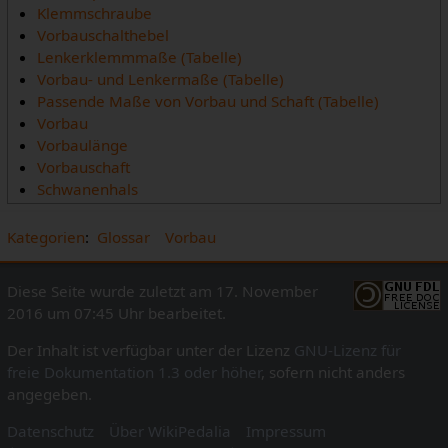
Klemmschraube
Vorbauschalthebel
Lenkerklemmmaße (Tabelle)
Vorbau- und Lenkermaße (Tabelle)
Passende Maße von Vorbau und Schaft (Tabelle)
Vorbau
Vorbaulänge
Vorbauschaft
Schwanenhals
Kategorien
:
Glossar
Vorbau
Diese Seite wurde zuletzt am 17. November
2016 um 07:45 Uhr bearbeitet.
Der Inhalt ist verfügbar unter der Lizenz
GNU-Lizenz für
freie Dokumentation 1.3 oder höher
, sofern nicht anders
angegeben.
Datenschutz
Über WikiPedalia
Impressum