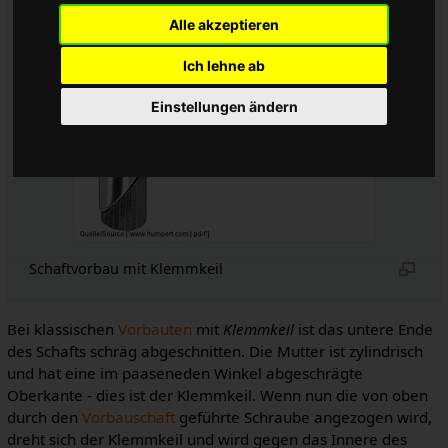
Alle akzeptieren
Ich lehne ab
Einstellungen ändern
Schaftvorbau mit Klemmkeil
Bei klassischen
Vorbauten
mit
Klemmkeil
ist das untere Ende
des Schafts schräg abgeschnitten. Die Mutter ist zylindrisch
und hat eine im paaseneden Winkel abgeschrägte
Oberkante - dies ist der Klemmkeil. Wenn nun die von oben
durch den
Vorbauschaft
geführte Schraube angezogen wird,
dreht sich der Klemmkeil und wird gegen das Innere des