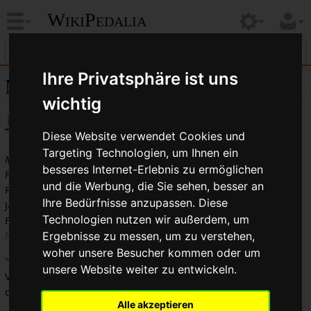
WikiPedalia
Ihre Privatsphäre ist uns
Mavic
wichtig
Diese Website verwendet Cookies und
Targeting Technologien, um Ihnen ein
Mavic
ist der bedeutendste
französische
Hersteller von
besseres Internet-Erlebnis zu ermöglichen
Fahrradteilen und seit langem einer der gefragtesten
und die Werbung, die Sie sehen, besser an
Produzenten hoch qualitativer
Felgen
. In den späten 1980er
Ihre Bedürfnisse anzupassen. Diese
Jahren brachte Mavic neben den Felgen auch andere
Technologien nutzen wir außerdem, um
Fahrradteile auf den Markt, darunter gut angenommene
Naben
und
Kurbelsätze
.
Ergebnisse zu messen, um zu verstehen,
woher unsere Besucher kommen oder um
"MAVIC" ist ein Akronym für "Manufacture d'Articles
unsere Website weiter zu entwickeln.
Vélocopediques Idoux et Chanel". Idoux und Chanel waren
die Namen der Partner, die Mavic 1890 gegründet haben.
Alle akzeptieren