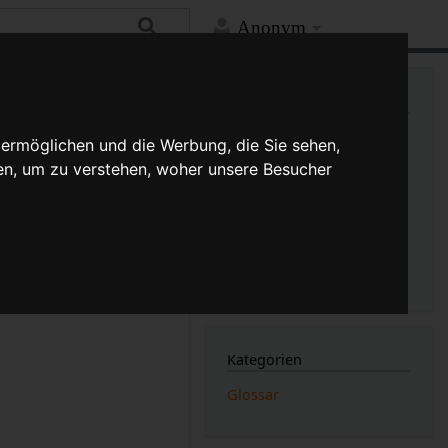
Anonym
Mehr
Links auf diese Seite
Versionsgeschichte
 ermöglichen und die Werbung, die Sie sehen,
Änderungen an verlinkten
en, um zu verstehen, woher unsere Besucher
Seiten
orderen
Schutzblechs
Druckversion
r haben bei nassen
Permanenter Link
r ebenfalls vor
Seiten­­informationen
Seitenlogbücher
Kategorien
Glossar