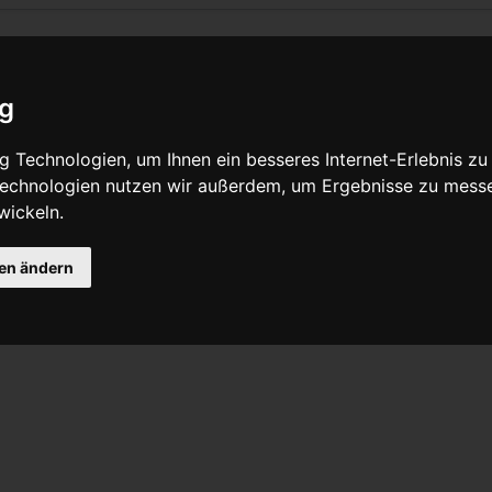
ig
Quelltext anzeigen
 Technologien, um Ihnen ein besseres Internet-Erlebnis zu
 Technologien nutzen wir außerdem, um Ergebnisse zu mess
wickeln.
e grob dreieckig geformter Lappen, der am unteren Ende des v
ße vor Spritzern zu schützen. Sozial eingestellte Fahrradfahre
chmutzfänger am hinteren Schutzblech angebracht, um Mitfahre
gen ändern
.