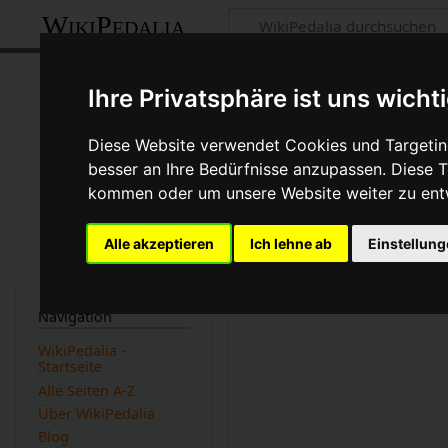
WikiPedalia
Schmutzfänger
Ihre Privatsphäre ist uns wicht
Seite
Diskussion
Diese Website verwendet Cookies und Targeting
besser an Ihre Bedürfnisse anzupassen. Diese
kommen oder um unsere Website weiter zu ent
Der
Schmutzfänger
ist ein
angebracht wird, um die Fü
Bedingungen auch einen S
Alle akzeptieren
Ich lehne ab
Einstellun
Dreckspritzern zu schützen
Werbung:
Navigation
WikiPedalia -
Startseite
Alle Seiten A-Z
Über WikiPedalia
Blog