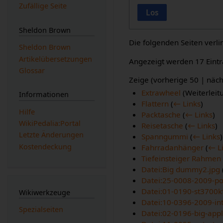
Zufällige Seite
Los
Sheldon Brown
Die folgenden Seiten verl
Sheldon Brown
Artikelübersetzungen
Angezeigt werden 17 Eintr
Glossar
Zeige (
vorherige 50
|
näch
Extrawheel
(Weiterleit
Informationen
Flattern
(
← Links
)
Hilfe
Packtasche
(
← Links
)
WikiPedalia:Portal
Reisetasche
(
← Links
)
Letzte Änderungen
Spanngummi
(
← Links
)
Kostendeckung
Fahrradanhänger
(
← L
Tiefeinsteiger Rahmen
Datei:Big dummy2.jpg
Datei:25-0008-2009-p
Datei:01-0190-st3700k
Wikiwerkzeuge
Datei:10-0396-2009-int
Spezialseiten
Datei:02-0196-big-appl