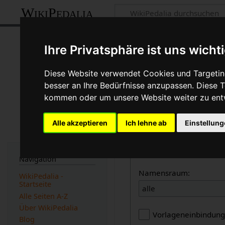
WikiPedalia
Seiten, die auf
Ihre Privatsphäre ist uns wicht
Seite
Diskussion
Diese Website verwendet Cookies und Targeting
besser an Ihre Bedürfnisse anzupassen. Diese
←
Extrawheel Classic
kommen oder um unsere Website weiter zu ent
Links auf diese Seit
Alle akzeptieren
Ich lehne ab
Einstellun
Seite:
Navigation
Namensraum:
WikiPedalia -
Startseite
alle
Alle Seiten A-Z
Über WikiPedalia
Vorlageneinbindun
Blog