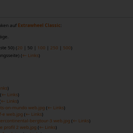
inken auf
Extrawheel Classic
:
äge.
ste 50
) (
20
|
50
|
100
|
250
|
500
)
ungsseite)
(
← Links
)
inks
)
(
← Links
)
(
← Links
)
ots-on-mundo web.jpg
(
← Links
)
f-e web.jpg
(
← Links
)
ercontinental-bergtour-3 web.jpg
(
← Links
)
e profil 2 web.jpg
(
← Links
)