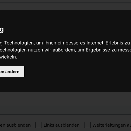
 „Extrawheel Classic“ verlinken
ig
Quelltext anzeigen
 Technologien, um Ihnen ein besseres Internet-Erlebnis zu
 Technologien nutzen wir außerdem, um Ergebnisse zu mess
wickeln.
e
gen ändern
gen ausblenden
Links ausblenden
Weiterleitungen a