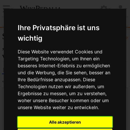
WikiPedalia
Ihre Privatsphäre ist uns
Seiten, die auf
wichtig
Hilfe
„Kategorie:Federung“
Diese Website verwendet Cookies und
verlinken
Targeting Technologien, um Ihnen ein
besseres Internet-Erlebnis zu ermöglichen
und die Werbung, die Sie sehen, besser an
Ihre Bedürfnisse anzupassen. Diese
←
Kategorie:Federung
Technologien nutzen wir außerdem, um
Ergebnisse zu messen, um zu verstehen,
Links auf diese Seite
woher unsere Besucher kommen oder um
Seite:
unsere Website weiter zu entwickeln.
Alle akzeptieren
Namensraum: