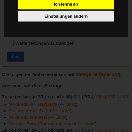
Ich lehne ab
alle
Einstellungen ändern
Vorlageneinbindungen ausblenden
Links ausblenden
Weiterleitungen ausblenden
Los
Die folgenden Seiten verlinken auf
Kategorie:Federung
:
Angezeigt werden 4 Einträge.
Zeige (
vorherige 50
|
nächste 50
) (
20
|
50
|
100
|
250
|
500
)
WikiPedalia - Startseite
(
← Links
)
Ein bequemer Sattel
(
← Links
)
WikiPedalia:Portal
(
← Links
)
Vorlage:Portal Themenübersicht
(
← Links
)
Zeige (
vorherige 50
|
nächste 50
) (
20
|
50
|
100
|
250
|
500
)