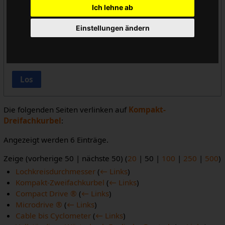
Ich lehne ab
Vorlageneinbindungen ausblenden
Einstellungen ändern
Links ausblenden
Weiterleitungen ausblenden
Los
Die folgenden Seiten verlinken auf
Kompakt-
Dreifachkurbel
:
Angezeigt werden 6 Einträge.
Zeige (
vorherige 50
|
nächste 50
) (
20
|
50
|
100
|
250
|
500
)
Lochkreisdurchmesser
(
← Links
)
Kompakt-Zweifachkurbel
(
← Links
)
Compact Drive ®
(
← Links
)
Microdrive ®
(
← Links
)
Cable bis Cyclometer
(
← Links
)