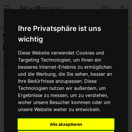
WikiPedalia
Ihre Privatsphäre ist uns
Seiten, die auf „Kompakt-
wichtig
Hilfe
Dreifachkurbel“ verlinken
Diese Website verwendet Cookies und
Targeting Technologien, um Ihnen ein
besseres Internet-Erlebnis zu ermöglichen
←
Kompakt-Dreifachkurbel
und die Werbung, die Sie sehen, besser an
Ihre Bedürfnisse anzupassen. Diese
Links auf diese Seite
Technologien nutzen wir außerdem, um
Seite:
Ergebnisse zu messen, um zu verstehen,
woher unsere Besucher kommen oder um
unsere Website weiter zu entwickeln.
Namensraum:
Alle akzeptieren
alle