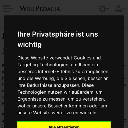
WikiPedalia
Ihre Privatsphäre ist uns
Kompakt-Dreifachkurbel
wichtig
Diese Website verwendet Cookies und
Targeting Technologien, um Ihnen ein
Bei Kurbeln mit drei Kettenblättern, die es erlauben, kleinere
besseres Internet-Erlebnis zu ermöglichen
Kettenblätter als bei 110 mm Lochkreisdurchmesser zu
nutzen spricht man von
MTB-Kompakt
-Kurbeln. Die Kompakt-
und die Werbung, die Sie sehen, besser an
Dreifachkurbeln benutzen den 94 mm Lochkreisdurchmesser,
Ihre Bedürfnisse anzupassen. Diese
der Kettenblattgrößen ab 29 Zähne erlaubt. Für das
kleinste
Technologien nutzen wir außerdem, um
Kettenblatt
(58 mm bzw. 56 mm
LKD
) sind sogar
Ergebnisse zu messen, um zu verstehen,
Kettenblätter ab 20 Zähnen nutzbar.
woher unsere Besucher kommen oder um
unsere Website weiter zu entwickeln.
Kompaktkurbeln im MTB-bereich werden meist mit einer
22/32/42 oder 22/32/44 Kettenblattkombination ausgeliefert
. Dies steht im Gegensatz zu den Standardkurbeln mit
Alle akzeptieren