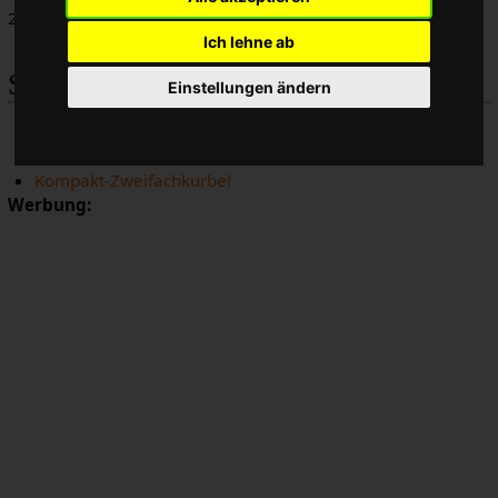
24/36/46 oder 28/38/48 Kombinationen.
Ich lehne ab
Siehe auch
Einstellungen ändern
Compact Drive
Microdrive
Kompakt-Zweifachkurbel
Werbung: