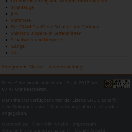
Grunderneuerung von Schraubkranzfreiläufen
Schaltauge
Jtek
Shiftmate
Die SRAM DualDrive Schalter und Clickbox
Shimano Biopace ® Kettenblätter
Schaltwerk und Umwerfer
Gänge
1X
Kategorien
:
Glossar
Kettenschaltung
Diese Seite wurde zuletzt am 19. Juli 2017 um
07:47 Uhr bearbeitet.
Der Inhalt ist verfügbar unter der Lizenz
GNU-Lizenz für
freie Dokumentation 1.3 oder höher
, sofern nicht anders
angegeben.
Datenschutz
Über WikiPedalia
Impressum
⧼Cookie-Einstelungen anpassen⧽
Mobile Ansicht